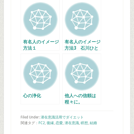
有名人のイメージ
有名人のイメージ
方法１
方法3 石川ひと
み
心の浄化
他人への信頼は
程々に。
Filed Under:
潜在意識活用でダイエット
関連タグ：
FC2
,
復縁
,
恋愛
,
潜在意識
,
瞑想
,
結婚