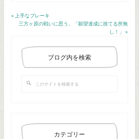
Previous
« 上手なブレーキ
Post:
Next
三方ヶ原の戦いに思う。「願望達成に捨てる所無
Post:
し！」 »
最
初
の
ブログ内を検索
サ
イ
こ
ド
の
バ
サ
ー
イ
ト
を
検
索
カテゴリー
す