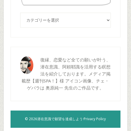
る
カ
テ
ゴ
リ
ー
復縁、恋愛など全ての願いが叶う、
潜在意識、阿頼耶識を活用する瞑想
法を紹介しております。メディア掲
載歴【週刊SPA！】様 アイコン画像、チェ・
ゲバラは 奥原純一 先生のご作品です。
© 2026潜在意識で願望を達成しよう·
Privacy Policy