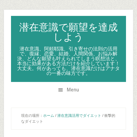
Skip
Skip
Skip
to
to
to
secondary
main
primary
潜在意識で願望を達成
menu
content
sidebar
しよう
潜在意識、阿頼耶識、引き寄せの法則の活用
で、復縁、恋愛、結婚、人間関係、お悩み解
決、どんな願望も叶えられてしまう瞑想法と、
本当に効果がある方法だけを紹介しています！
大丈夫。何があっても、潜在意識だけはアナタ
の一番の味方です。
Menu
現在の場所：
ホーム
/
潜在意識活用でダイエット
/
衝撃的
なダイエット