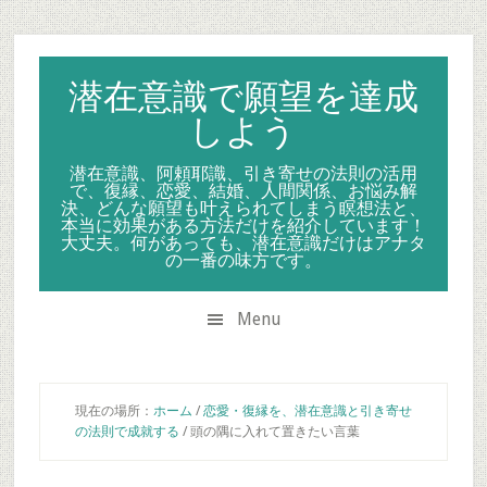
Skip
Skip
Skip
to
to
to
secondary
main
primary
潜在意識で願望を達成
menu
content
sidebar
しよう
潜在意識、阿頼耶識、引き寄せの法則の活用
で、復縁、恋愛、結婚、人間関係、お悩み解
決、どんな願望も叶えられてしまう瞑想法と、
本当に効果がある方法だけを紹介しています！
大丈夫。何があっても、潜在意識だけはアナタ
の一番の味方です。
Menu
現在の場所：
ホーム
/
恋愛・復縁を、潜在意識と引き寄せ
の法則で成就する
/
頭の隅に入れて置きたい言葉