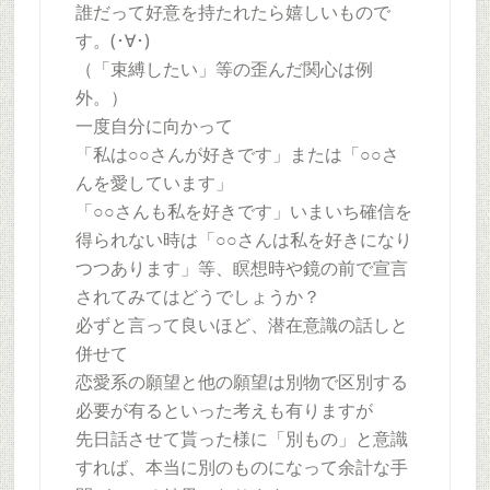
誰だって好意を持たれたら嬉しいもので
す。(･∀･)
（「束縛したい」等の歪んだ関心は例
外。）
一度自分に向かって
「私は○○さんが好きです」または「○○さ
んを愛しています」
「○○さんも私を好きです」いまいち確信を
得られない時は「○○さんは私を好きになり
つつあります」等、瞑想時や鏡の前で宣言
されてみてはどうでしょうか？
必ずと言って良いほど、潜在意識の話しと
併せて
恋愛系の願望と他の願望は別物で区別する
必要が有るといった考えも有りますが
先日話させて貰った様に「別もの」と意識
すれば、本当に別のものになって余計な手