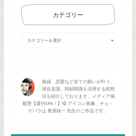
検
索
カテゴリー
す
る
カ
テ
ゴ
リ
ー
復縁、恋愛など全ての願いが叶う、
潜在意識、阿頼耶識を活用する瞑想
法を紹介しております。メディア掲
載歴【週刊SPA！】様 アイコン画像、チェ・
ゲバラは 奥原純一 先生のご作品です。