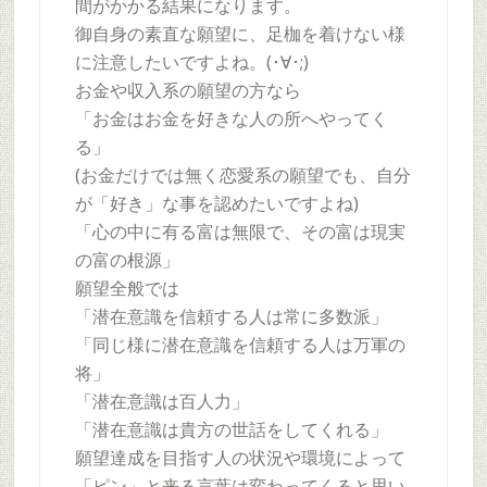
間がかかる結果になります。
御自身の素直な願望に、足枷を着けない様
に注意したいですよね。(･∀･;)
お金や収入系の願望の方なら
「お金はお金を好きな人の所へやってく
る」
(お金だけでは無く恋愛系の願望でも、自分
が「好き」な事を認めたいですよね)
「心の中に有る富は無限で、その富は現実
の富の根源」
願望全般では
「潜在意識を信頼する人は常に多数派」
「同じ様に潜在意識を信頼する人は万軍の
将」
「潜在意識は百人力」
「潜在意識は貴方の世話をしてくれる」
願望達成を目指す人の状況や環境によって
「ピン」と来る言葉は変わってくると思い