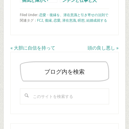
病気と障がい
ンチンと仕事と人
力車
Filed Under:
恋愛・復縁を、潜在意識と引き寄せの法則で
関連タグ：
FC2
,
復縁
,
恋愛
,
潜在意識
,
瞑想
,
結婚
成就する
Previous
Next
« 大胆に自信を持って
頭の良し悪し »
最
Post:
Post:
初
の
ブログ内を検索
サ
イ
こ
ド
の
バ
サ
ー
イ
ト
を