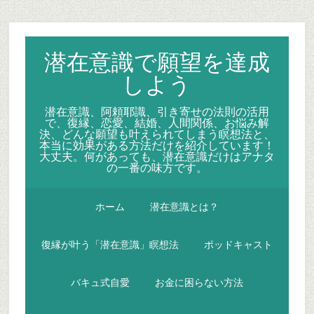
Skip
Skip
Skip
to
to
to
secondary
main
primary
潜在意識で願望を達成
menu
content
sidebar
しよう
潜在意識、阿頼耶識、引き寄せの法則の活用
で、復縁、恋愛、結婚、人間関係、お悩み解
決、どんな願望も叶えられてしまう瞑想法と、
本当に効果がある方法だけを紹介しています！
大丈夫。何があっても、潜在意識だけはアナタ
の一番の味方です。
ホーム
潜在意識とは？
復縁が叶う「潜在意識」瞑想法
ポッドキャスト
バキュ式自愛
お金に困らない方法