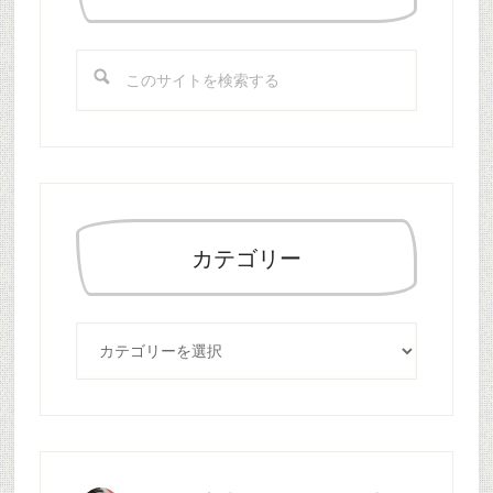
サ
イ
こ
ド
の
バ
サ
ー
イ
ト
を
検
索
カテゴリー
す
る
カ
テ
ゴ
リ
ー