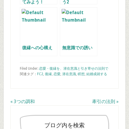
てみよう！
う2
復縁への心構え
無意識での誘い
Filed Under:
恋愛・復縁を、潜在意識と引き寄せの法則で
関連タグ：
FC2
,
復縁
,
恋愛
,
潜在意識
,
瞑想
,
結婚
成就する
Previous
Next
« 3つの調和
牽引の法則 »
最
Post:
Post:
初
の
ブログ内を検索