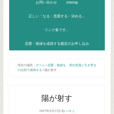
お問い合わせ
sitemap
正しい「なる・意図する・決める」
リンク集です。
恋愛・復縁を成就する鑑定のお申し込み
現在の場所：
ホーム
/
恋愛・復縁を、潜在意識と引き寄せ
の法則で成就する
/
陽が射す
陽が射す
2007年9月27日
By
バキュ