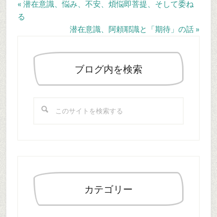
Previous
« 潜在意識、悩み、不安、煩悩即菩提、そして委ね
Post:
る
Next
潜在意識、阿頼耶識と「期待」の話 »
最
Post:
初
の
ブログ内を検索
サ
イ
こ
ド
の
バ
サ
ー
イ
ト
を
検
索
カテゴリー
す
る