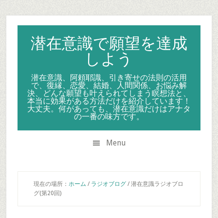
Skip
Skip
Skip
to
to
to
secondary
main
primary
潜在意識で願望を達成
menu
content
sidebar
しよう
潜在意識、阿頼耶識、引き寄せの法則の活用
で、復縁、恋愛、結婚、人間関係、お悩み解
決、どんな願望も叶えられてしまう瞑想法と、
本当に効果がある方法だけを紹介しています！
大丈夫。何があっても、潜在意識だけはアナタ
の一番の味方です。
Menu
現在の場所：
ホーム
/
ラジオブログ
/
潜在意識ラジオブロ
グ(第20回)