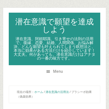
Skip
Skip
Skip
to
to
to
secondary
main
primary
潜在意識で願望を達成
menu
content
sidebar
しよう
潜在意識、阿頼耶識、引き寄せの法則の活用
で、復縁、恋愛、結婚、人間関係、お悩み解
決、どんな願望も叶えられてしまう瞑想法と、
本当に効果がある方法だけを紹介しています！
大丈夫。何があっても、潜在意識だけはアナタ
の一番の味方です。
Menu
現在の場所：
ホーム
/
潜在意識の活用法
/
プラシーボ効果
（偽薬効果）