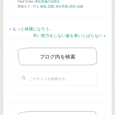
Filed Under:
潜在意識の活用法
関連タグ：
FC2
,
復縁
,
恋愛
,
潜在意識
,
瞑想
,
結婚
Previous
« もっと綺麗になろう。
Post:
Next
辛い努力をしない歯を食いしばらない »
最
Post:
初
の
ブログ内を検索
サ
イ
こ
ド
の
バ
サ
ー
イ
ト
を
検