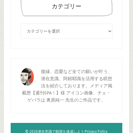
索
カテゴリー
す
る
カ
テ
ゴ
リ
ー
復縁、恋愛など全ての願いが叶う、
潜在意識、阿頼耶識を活用する瞑想
法を紹介しております。メディア掲
載歴【週刊SPA！】様 アイコン画像、チェ・
ゲバラは 奥原純一 先生のご作品です。
© 2026潜在意識で願望を達成しよう·
Privacy Policy