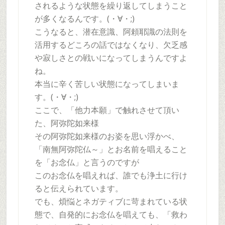
されるような状態を繰り返してしまうこと
が多くなるんです。(・∀・;)
こうなると、潜在意識、阿頼耶識の法則を
活用するどころの話ではなくなり、欠乏感
や寂しさとの戦いになってしまうんですよ
ね。
本当に辛く苦しい状態になってしまいま
す。(・∀・;)
ここで、「他力本願」で触れさせて頂い
た、阿弥陀如来様
その阿弥陀如来様のお姿を思い浮かべ、
「南無阿弥陀仏～」とお名前を唱えること
を「お念仏」と言うのですが
このお念仏を唱えれば、誰でも浄土に行け
ると伝えられています。
でも、煩悩とネガティブに苛まれている状
態で、自発的にお念仏を唱えても、「救わ