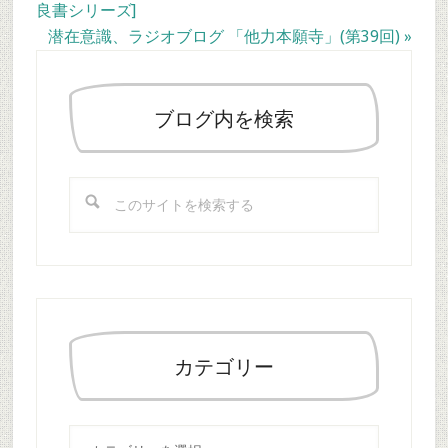
Post:
良書シリーズ]
Next
潜在意識、ラジオブログ 「他力本願寺」(第39回) »
最
Post:
初
の
ブログ内を検索
サ
イ
こ
ド
の
バ
サ
ー
イ
ト
を
検
索
カテゴリー
す
る
カ