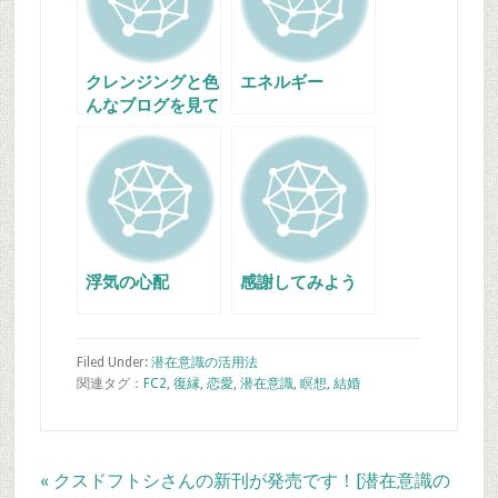
クレンジングと色
エネルギー
んなブログを見て
浮気の心配
感謝してみよう
Filed Under:
潜在意識の活用法
関連タグ：
FC2
,
復縁
,
恋愛
,
潜在意識
,
瞑想
,
結婚
Previous
« クスドフトシさんの新刊が発売です！[潜在意識の