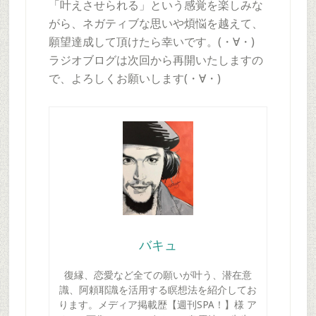
「叶えさせられる」という感覚を楽しみな
がら、ネガティブな思いや煩悩を越えて、
願望達成して頂けたら幸いです。(・∀・)
ラジオブログは次回から再開いたしますの
で、よろしくお願いします(・∀・)
バキュ
復縁、恋愛など全ての願いが叶う、潜在意
識、阿頼耶識を活用する瞑想法を紹介してお
ります。メディア掲載歴【週刊SPA！】様 ア