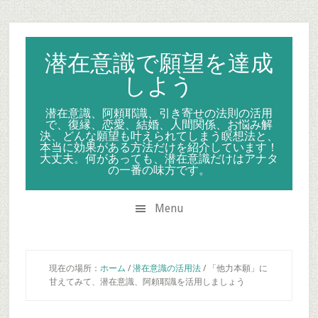
Skip
Skip
Skip
to
to
to
secondary
main
primary
潜在意識で願望を達成
menu
content
sidebar
しよう
潜在意識、阿頼耶識、引き寄せの法則の活用
で、復縁、恋愛、結婚、人間関係、お悩み解
決、どんな願望も叶えられてしまう瞑想法と、
本当に効果がある方法だけを紹介しています！
大丈夫。何があっても、潜在意識だけはアナタ
の一番の味方です。
Menu
現在の場所：
ホーム
/
潜在意識の活用法
/
「他力本願」に
甘えてみて、潜在意識、阿頼耶識を活用しましょう