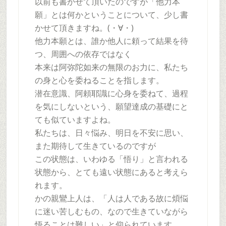
以前も書かせて頂いたのですが「他力本
願」とは何かということについて、少し書
かせて頂きますね。(・∀・)
他力本願とは、誰か他人に頼って結果を待
つ、周囲への依存ではなく
本来は阿弥陀如来の無限のお力に、私たち
の身と心を委ねることを指します。
潜在意識、阿頼耶識に心身を委ねて、過程
を気にしないという、願望達成の基礎にと
ても似ていますよね。
私たちは、日々悩み、明日を不安に思い、
また期待して生きているのですが
この状態は、いわゆる「悟り」と言われる
状態から、とても遠い状態にあると考えら
れます。
かの親鸞上人は、「人は人である故に煩悩
に迷い苦しむもの、なので生きていながら
悟ることは難しい」と仰られています。