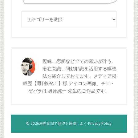
る
カ
テ
ゴ
リ
ー
復縁、恋愛など全ての願いが叶う、
潜在意識、阿頼耶識を活用する瞑想
法を紹介しております。メディア掲
載歴【週刊SPA！】様 アイコン画像、チェ・
ゲバラは 奥原純一 先生のご作品です。
© 2026潜在意識で願望を達成しよう·
Privacy Policy