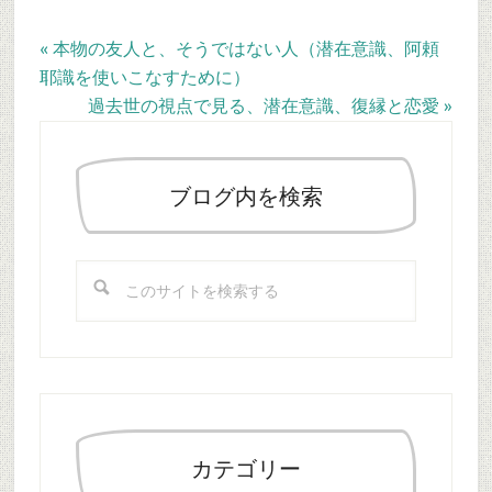
Previous
« 本物の友人と、そうではない人（潜在意識、阿頼
Post:
耶識を使いこなすために）
Next
過去世の視点で見る、潜在意識、復縁と恋愛 »
最
Post:
初
の
ブログ内を検索
サ
イ
こ
ド
の
バ
サ
ー
イ
ト
を
検
索
カテゴリー
す