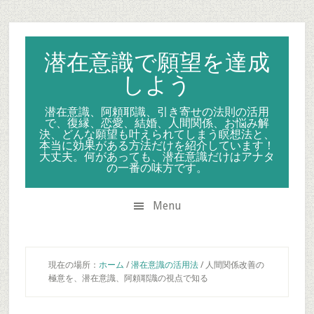
Skip
Skip
Skip
to
to
to
secondary
main
primary
潜在意識で願望を達成
menu
content
sidebar
しよう
潜在意識、阿頼耶識、引き寄せの法則の活用
で、復縁、恋愛、結婚、人間関係、お悩み解
決、どんな願望も叶えられてしまう瞑想法と、
本当に効果がある方法だけを紹介しています！
大丈夫。何があっても、潜在意識だけはアナタ
の一番の味方です。
Menu
現在の場所：
ホーム
/
潜在意識の活用法
/
人間関係改善の
極意を、潜在意識、阿頼耶識の視点で知る