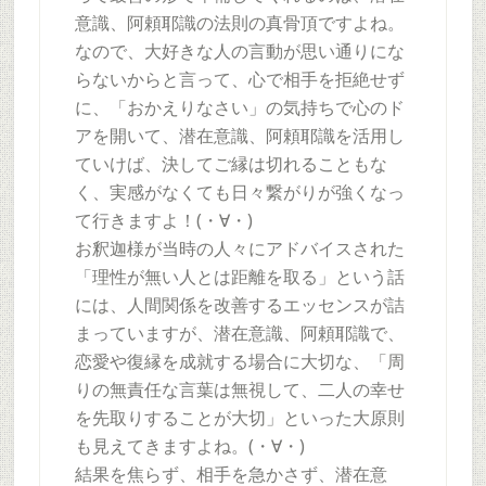
意識、阿頼耶識の法則の真骨頂ですよね。
なので、大好きな人の言動が思い通りにな
らないからと言って、心で相手を拒絶せず
に、「おかえりなさい」の気持ちで心のド
アを開いて、潜在意識、阿頼耶識を活用し
ていけば、決してご縁は切れることもな
く、実感がなくても日々繋がりが強くなっ
て行きますよ！(・∀・)
お釈迦様が当時の人々にアドバイスされた
「理性が無い人とは距離を取る」という話
には、人間関係を改善するエッセンスが詰
まっていますが、潜在意識、阿頼耶識で、
恋愛や復縁を成就する場合に大切な、「周
りの無責任な言葉は無視して、二人の幸せ
を先取りすることが大切」といった大原則
も見えてきますよね。(・∀・)
結果を焦らず、相手を急かさず、潜在意