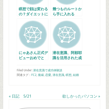
瞑想で顔は変わる
幾つものルートか
の？ダイエットに
ら手に入れる
効果は有るの？
にゃあさん正式デ
潜在意識、阿頼耶
ビューおめでと
識を活用された成
う！
功談（復縁・ご結
婚・ご出産）
Filed Under:
潜在意識で成功体験談
関連タグ：
FC2
,
復縁
,
恋愛
,
潜在意識
,
瞑想
,
結婚
Previous
Next
« 日記 5/21
欲しかったパソコン »
最
Post:
Post: