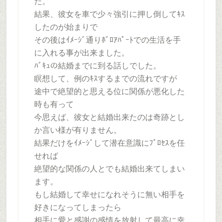
た。
結果、彼女を車で少々強引に押し倒してｷｽ
したのが始まりで
その後はｲﾒｰｼﾞ通りﾎﾞﾛｱﾊﾟｰﾄでの生活を手
に入れる事が出来ました。
ﾊﾞｷｭの結婚までに到る話しでした。
瞑想して、例のｷｽするまでの流れですが
途中で絶望的と思える位に関係が悪化した
時も有って
今思えば、彼女と結婚出来たのは奇跡とし
か言い様が有りません。
結果だけをｲﾒｰｼﾞして潜在意識にﾌﾟﾛｾｽを任
せれば
絶望的な関係の人とでも結婚出来てしまい
ます。
もし結婚して幸せになれそうに無い相手を
好きになってしまったら
相手に愛と感謝の感情を放射して最高に幸