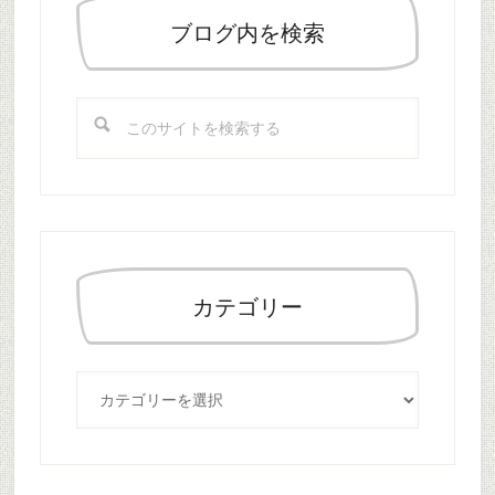
初
の
ブログ内を検索
サ
イ
こ
ド
の
バ
サ
ー
イ
ト
を
検
索
カテゴリー
す
る
カ
テ
ゴ
リ
ー