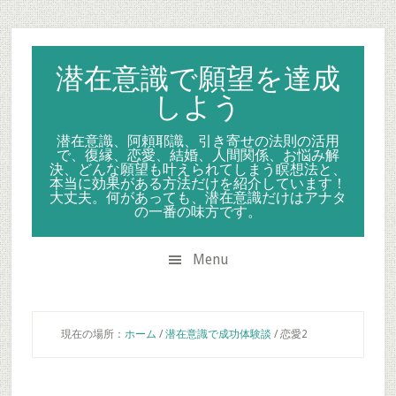
Skip
Skip
Skip
to
to
to
secondary
main
primary
潜在意識で願望を達成
menu
content
sidebar
しよう
潜在意識、阿頼耶識、引き寄せの法則の活用
で、復縁、恋愛、結婚、人間関係、お悩み解
決、どんな願望も叶えられてしまう瞑想法と、
本当に効果がある方法だけを紹介しています！
大丈夫。何があっても、潜在意識だけはアナタ
の一番の味方です。
Menu
現在の場所：
ホーム
/
潜在意識で成功体験談
/
恋愛2