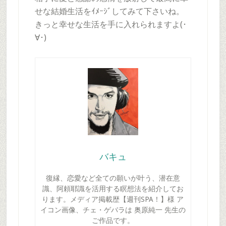
せな結婚生活をｲﾒｰｼﾞしてみて下さいね。
きっと幸せな生活を手に入れられますよ(･
∀･)
バキュ
復縁、恋愛など全ての願いが叶う、潜在意
識、阿頼耶識を活用する瞑想法を紹介してお
ります。メディア掲載歴【週刊SPA！】様 ア
イコン画像、チェ・ゲバラは 奥原純一 先生の
ご作品です。