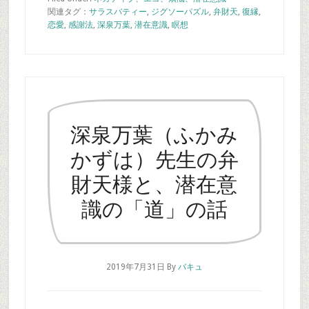
関連タグ：
サラスバティー
,
ジグソーパズル
,
弁財天
,
復縁
,
恋愛
,
感謝法
,
深泉万葉
,
潜在意識
,
瞑想
深泉万葉（ふかみ
かずは）先生の弁
財天様と、潜在意
識の「道」の話
2019年7月31日
By
バキュ