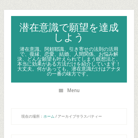
Skip
Skip
Skip
to
to
to
secondary
main
primary
潜在意識で願望を達成
menu
content
sidebar
しよう
潜在意識、阿頼耶識、引き寄せの法則の活用
で、復縁、恋愛、結婚、人間関係、お悩み解
決、どんな願望も叶えられてしまう瞑想法と、
本当に効果がある方法だけを紹介しています！
大丈夫。何があっても、潜在意識だけはアナタ
の一番の味方です。
Menu
現在の場所：
ホーム
/
アーカイブサラスバティー