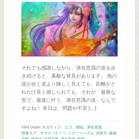
それでも感謝しながら、潜在意識の道を歩
き続けると、素敵な発見があります。 他の
誰が歩く道より険しく見えても、距離がど
れだけ長く感じられても、それが「最善な
形で、最速に叶う、潜在意識の道」なんで
すよね！ 本日は、問題や不安 […]
Filed Under:
ネガティブ、エゴ、煩悩、潜在意識
関連タグ：
サラスバティー
,
ジグソーパズル
,
弁財天
,
復縁
,