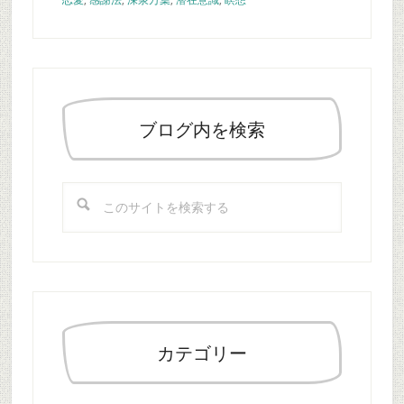
恋愛
,
感謝法
,
深泉万葉
,
潜在意識
,
瞑想
最
初
の
ブログ内を検索
サ
イ
こ
ド
の
バ
サ
ー
イ
ト
を
検
索
カテゴリー
す
る