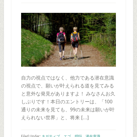
自力の視点ではなく、他力である潜在意識
の視点で、願いが叶えられる道を見てみる
と意外な発見がありますよ！ みなさんお久
しぶりです！本日のエントリーは、「100
通りの未来を見ても、99の未来は願いが叶
えられない世界」と、将来 […]
Filed Under:
ネガティブ、エゴ、煩悩、潜在意識