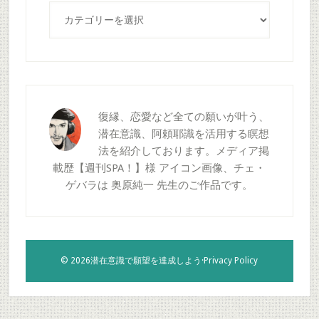
カ
テ
ゴ
リ
ー
復縁、恋愛など全ての願いが叶う、
潜在意識、阿頼耶識を活用する瞑想
法を紹介しております。メディア掲
載歴【週刊SPA！】様 アイコン画像、チェ・
ゲバラは 奥原純一 先生のご作品です。
© 2026潜在意識で願望を達成しよう·
Privacy Policy