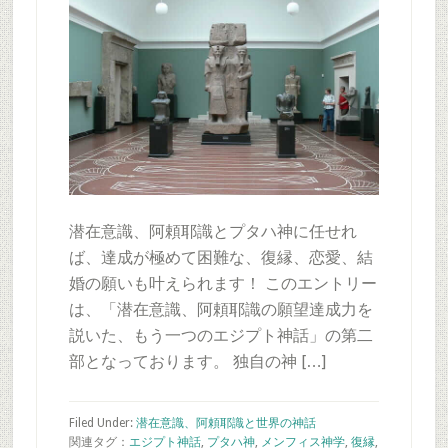
潜在意識、阿頼耶識とプタハ神に任せれ
ば、達成が極めて困難な、復縁、恋愛、結
婚の願いも叶えられます！ このエントリー
は、「潜在意識、阿頼耶識の願望達成力を
説いた、もう一つのエジプト神話」の第二
部となっております。 独自の神 […]
Filed Under:
潜在意識、阿頼耶識と世界の神話
関連タグ：
エジプト神話
,
プタハ神
,
メンフィス神学
,
復縁
,