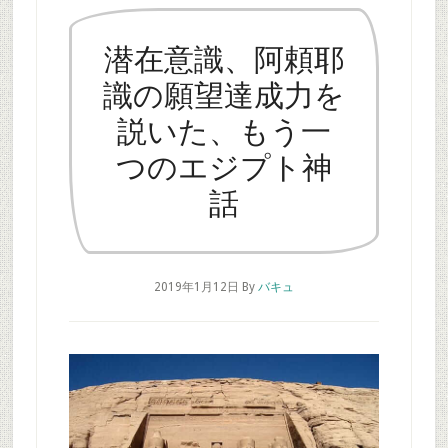
潜在意識、阿頼耶
識の願望達成力を
説いた、もう一
つのエジプト神
話
2019年1月12日
By
バキュ