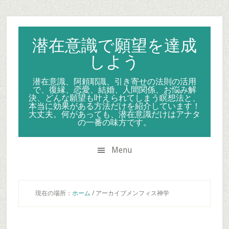
Skip
Skip
Skip
to
to
to
secondary
main
primary
潜在意識で願望を達成
menu
content
sidebar
しよう
潜在意識、阿頼耶識、引き寄せの法則の活用
で、復縁、恋愛、結婚、人間関係、お悩み解
決、どんな願望も叶えられてしまう瞑想法と、
本当に効果がある方法だけを紹介しています！
大丈夫。何があっても、潜在意識だけはアナタ
の一番の味方です。
Menu
現在の場所：
ホーム
/
アーカイブメンフィス神学