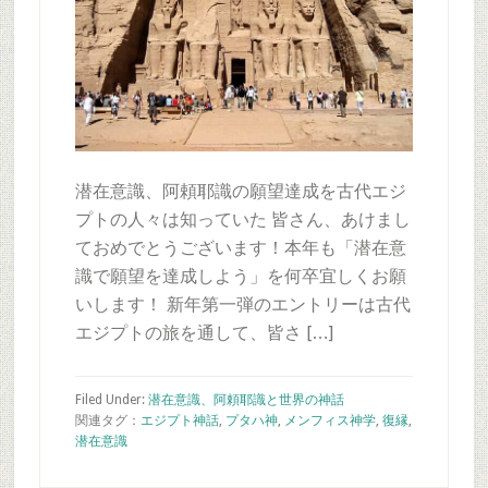
潜在意識、阿頼耶識の願望達成を古代エジ
プトの人々は知っていた 皆さん、あけまし
ておめでとうございます！本年も「潜在意
識で願望を達成しよう」を何卒宜しくお願
いします！ 新年第一弾のエントリーは古代
エジプトの旅を通して、皆さ […]
Filed Under:
潜在意識、阿頼耶識と世界の神話
関連タグ：
エジプト神話
,
プタハ神
,
メンフィス神学
,
復縁
,
潜在意識