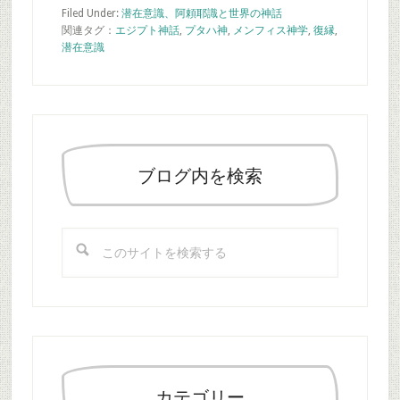
Filed Under:
潜在意識、阿頼耶識と世界の神話
関連タグ：
エジプト神話
,
プタハ神
,
メンフィス神学
,
復縁
,
潜在意識
最
初
の
ブログ内を検索
サ
イ
こ
ド
の
バ
サ
ー
イ
ト
を
検
索
カテゴリー