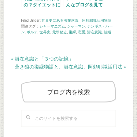
の？ダイエットに
んなブログを見て
効果は有るの？
Filed Under:
世界史にある潜在意識、阿頼耶識活用物語
関連タグ：
シャーマニズム
,
シャーマン
,
チンギス・ハー
ン
,
ボルテ
,
世界史
,
元朝秘史
,
復縁
,
恋愛
,
潜在意識
,
結婚
Previous
« 潜在意識と「３つの記憶」
Post:
Next
蒼き狼の復縁物語と、潜在意識、阿頼耶識活用法 »
最
Post:
初
の
ブログ内を検索
サ
イ
こ
ド
の
バ
サ
ー
イ