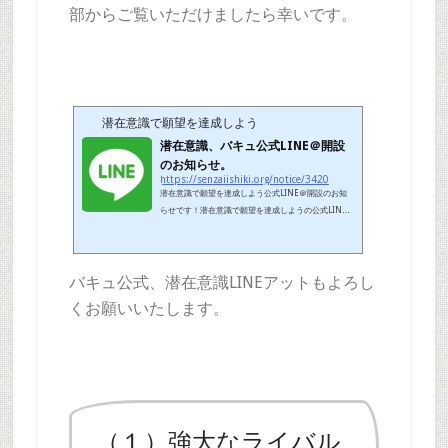
部からご覧いただけましたら幸いです。
潜在意識で願望を達成しよう
潜在意識、バキュ公式LINE＠開設
のお知らせ。
https://senzaiishiki.org/notice/3420
潜在意識で願望を達成しよう公式LINE＠開設のお知
らせです！潜在意識で願望を達成しようの公式LINE
＠をはじめました！LINEのID でご検索（＠からご入
力ください）よろしくお願いします。(・∀・)または、
LINE＠潜在意識バキュ、こちらからご登録いただけ
バキュ公式、潜在意識LINEアットもよろし
ましたら幸いです。開運情報、ブログの更新情報など
を配信してまいりますので、何卒よろしくお願いしま
くお願いいたします。
す！第二回目の配信は、本日お昼休みまでに更新予定
のブログのエントリーのお知らせと、開運情報の予定
です！第一回目のバックナンバーです。それではみな
さん、また後ほど！！
（１）強大なライバル