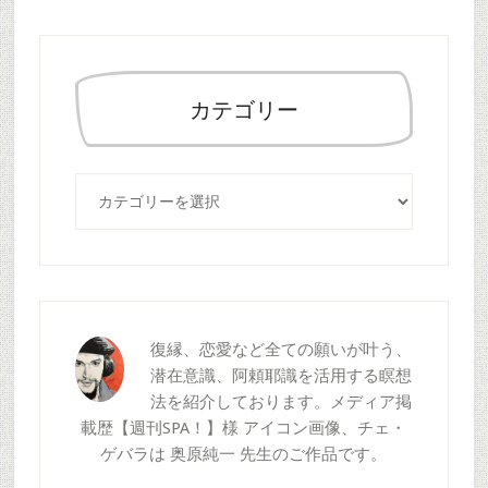
ト
を
検
索
カテゴリー
す
る
カ
テ
ゴ
リ
ー
復縁、恋愛など全ての願いが叶う、
潜在意識、阿頼耶識を活用する瞑想
法を紹介しております。メディア掲
載歴【週刊SPA！】様 アイコン画像、チェ・
ゲバラは 奥原純一 先生のご作品です。