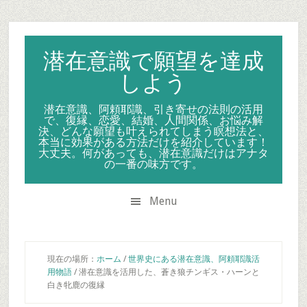
Skip
Skip
Skip
to
to
to
secondary
main
primary
潜在意識で願望を達成
menu
content
sidebar
しよう
潜在意識、阿頼耶識、引き寄せの法則の活用
で、復縁、恋愛、結婚、人間関係、お悩み解
決、どんな願望も叶えられてしまう瞑想法と、
本当に効果がある方法だけを紹介しています！
大丈夫。何があっても、潜在意識だけはアナタ
の一番の味方です。
Menu
現在の場所：
ホーム
/
世界史にある潜在意識、阿頼耶識活
用物語
/
潜在意識を活用した、蒼き狼チンギス・ハーンと
白き牝鹿の復縁