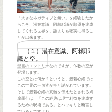
「大きなネガティブと無い」を経験したか
らこそ、潜在意識、阿頼耶識が願望を達成
してくれる世界を、誰よりも確実に得るこ
とが出来ます。
（１）潜在意識、阿頼耶
識と空。
聖書のエントリーなのですが、仏教の空が
登場します。
この空とは何か？というと、般若心経では
この世界の一切皆が空と説かれています。
そして般若心経の真髄を伝えたとされる鳩
摩羅什は、「この経典は現世利益を達成す
るための呪術である」とハッキリと断言し
ているんですよね。