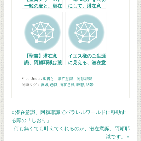
一粒の麦と、潜在
にして、潜在意
意識、阿頼耶識
識、阿頼耶識で願
望を叶える
【聖書】潜在意
イエス様のご生涯
識、阿頼耶識は荒
に見える、潜在意
波さえも問題とし
識、阿頼耶識の慈
ない
愛
Filed Under:
聖書と、潜在意識、阿頼耶識
関連タグ：
復縁
,
恋愛
,
潜在意識
,
瞑想
,
結婚
Previous
« 潜在意識、阿頼耶識でパラレルワールドに移動す
Post:
る際の「しおり」
Next
何も無くても叶えてくれるのが、潜在意識、阿頼耶
Post:
識です。 »