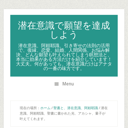
Skip
Skip
Skip
to
to
to
secondary
main
primary
潜在意識で願望を達成
menu
content
sidebar
しよう
潜在意識、阿頼耶識、引き寄せの法則の活用
で、復縁、恋愛、結婚、人間関係、お悩み解
決、どんな願望も叶えられてしまう瞑想法と、
本当に効果がある方法だけを紹介しています！
大丈夫。何があっても、潜在意識だけはアナタ
の一番の味方です。
Menu
現在の場所：
ホーム
/
聖書と、潜在意識、阿頼耶識
/
潜在
意識、阿頼耶識、聖書に書かれた光、アカシャ、量子が
叶えてくれます。