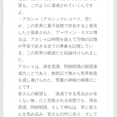
望も、このように達成されていくんです
よ。
・アカシャ（アカシックレコード、空）
が、この世界に量子状態で存在すると発見
したと発表された、アーヴィン・ラズロ博
士は、アカシャは時間を超えて万物の記憶
や宇宙で起きる全ての事象を記憶してい
る、この世界の根源だと結論付けられまし
た。
アカシャは、潜在意識、阿頼耶識の願望達
成力ことであり、創世記で無から世界創造
を成し遂げられた、聖書の神様の御業のこ
とです。
皆さんの願望も、「達成できる見込みが全
くない無」だと悲観される状態でも、潜在
意識、阿頼耶識、そして神仏は、常に皆さ
んを包み込み、皆さんの中に在り、そして