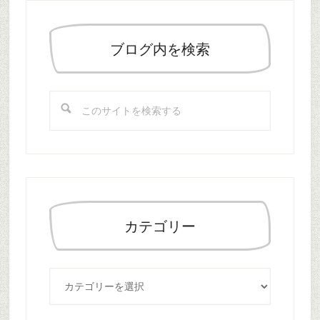
最
初
の
ブログ内を検索
サ
イ
こ
ド
の
バ
サ
ー
イ
ト
を
検
索
カテゴリー
す
る
カ
テ
ゴ