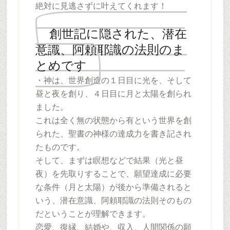
絶対に見逃さずに叶えてくれます！
創世記に隠された、潜在
意識、阿頼耶識の法則のま
とめです
・神は、世界創造の１日目に光を、そして
昼と夜を創り、４日目に月と太陽を創られ
ました。
これは全く無の状態から有という世界を創
られた、聖書の神様の達成力を書き記され
たものです。
そして、まずは瞑想などで結果（光と昼
夜）を先取りすることで、願望達成に必要
な条件（月と太陽）が後から準備されると
いう、潜在意識、阿頼耶識の法則そのもの
だということが理解できます。
恋愛、復縁、結婚や、収入、人間関係の願