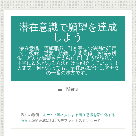
Skip
Skip
Skip
to
to
to
secondary
main
primary
潜在意識で願望を達成
menu
content
sidebar
しよう
潜在意識、阿頼耶識、引き寄せの法則の活用
で、復縁、恋愛、結婚、人間関係、お悩み解
決、どんな願望も叶えられてしまう瞑想法と、
本当に効果がある方法だけを紹介しています！
大丈夫。何があっても、潜在意識だけはアナタ
の一番の味方です。
Menu
現在の場所：
ホーム
/
著名人による潜在意識を活性化する
言葉
/
願望達成におけるデファクトスタンダード