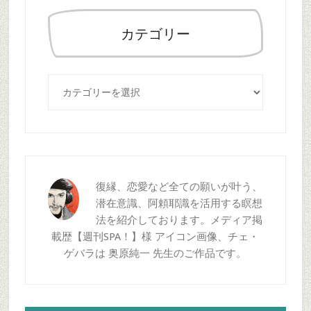
検
索
カテゴリー
す
る
カ
テ
ゴ
リ
ー
復縁、恋愛など全ての願いが叶う、
潜在意識、阿頼耶識を活用する瞑想
法を紹介しております。メディア掲
載歴【週刊SPA！】様 アイコン画像、チェ・
ゲバラは 奥原純一 先生のご作品です。