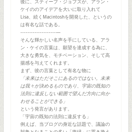
後に、スティーブ・ジョブズが、アラン・
ケイののアイデアを大いに取り入れて
Lisa、続くMacintoshを開発した、というの
は有名な話である。
--------------------—
そんな輝かしい名声を手にしている、アラ
ン・ケイの言葉は、願望を達成する為に、
大きな勇気を、モチベーション、そして高
揚感を与えてくれます。
まず、彼の言葉として有名な物に
「未来はただそこにあるのではない。未来
は我々が決めるものであり、宇宙の既知の
法則に違反しない範囲で望んだ方向に向か
わせることができる」
という発言があります。
「宇宙の既知の法則に違反する」
例えば、当ブログの身近な話題で、議論の
対象となることの多い「復縁」に置き換え