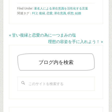
意識、阿頼耶識と
向き合いましょう
Filed Under:
著名人による潜在意識を活性化する言葉
関連タグ：
FC2
,
復縁
,
恋愛
,
潜在意識
,
瞑想
,
結婚
Previous
« 甘い復縁と恋愛の為に一つまみの塩
Post:
Next
理想の容姿を手に入れよう！ »
最
Post:
初
の
ブログ内を検索
サ
イ
こ
ド
の
バ
サ
ー
イ
ト
を