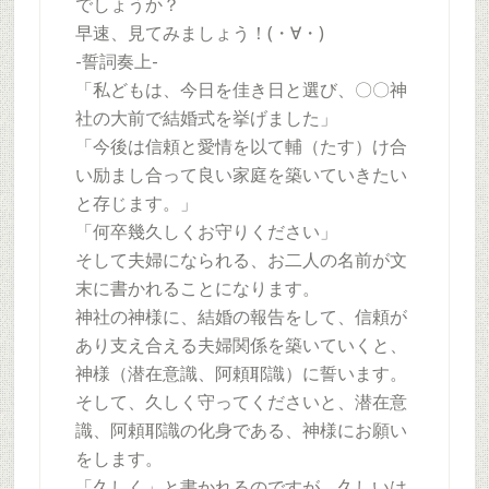
でしょうか？
早速、見てみましょう！(・∀・)
-誓詞奏上-
「私どもは、今日を佳き日と選び、〇〇神
社の大前で結婚式を挙げました」
「今後は信頼と愛情を以て輔（たす）け合
い励まし合って良い家庭を築いていきたい
と存じます。」
「何卒幾久しくお守りください」
そして夫婦になられる、お二人の名前が文
末に書かれることになります。
神社の神様に、結婚の報告をして、信頼が
あり支え合える夫婦関係を築いていくと、
神様（潜在意識、阿頼耶識）に誓います。
そして、久しく守ってくださいと、潜在意
識、阿頼耶識の化身である、神様にお願い
をします。
「久しく」と書かれるのですが、久しいは