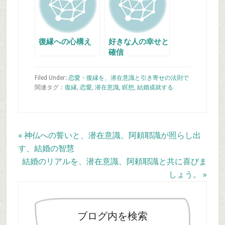
復縁への心構え
好きな人の幸せと
確信
Filed Under:
恋愛・復縁を、潜在意識と引き寄せの法則で
関連タグ：
復縁
,
恋愛
,
潜在意識
,
瞑想
,
結婚
成就する
Previous
« 神仏への誓いと、潜在意識、阿頼耶識が照らし出
Post:
す、結婚の智慧
Next
結婚のリアルを、潜在意識、阿頼耶識と共に喜びま
Post:
しょう。 »
最
初
の
ブログ内を検索