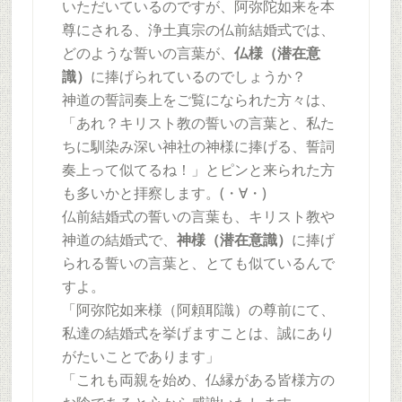
いただいているのですが、阿弥陀如来を本
尊にされる、浄土真宗の仏前結婚式では、
どのような誓いの言葉が、
仏様（潜在意
識）
に捧げられているのでしょうか？
神道の誓詞奏上をご覧になられた方々は、
「あれ？キリスト教の誓いの言葉と、私た
ちに馴染み深い神社の神様に捧げる、誓詞
奏上って似てるね！」とピンと来られた方
も多いかと拝察します。(・∀・)
仏前結婚式の誓いの言葉も、キリスト教や
神道の結婚式で、
神様（潜在意識）
に捧げ
られる誓いの言葉と、とても似ているんで
すよ。
「阿弥陀如来様（阿頼耶識）の尊前にて、
私達の結婚式を挙げますことは、誠にあり
がたいことであります」
「これも両親を始め、仏縁がある皆様方の