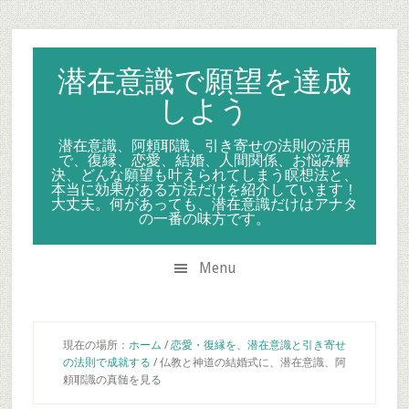
Skip
Skip
Skip
to
to
to
secondary
main
primary
潜在意識で願望を達成
menu
content
sidebar
しよう
潜在意識、阿頼耶識、引き寄せの法則の活用
で、復縁、恋愛、結婚、人間関係、お悩み解
決、どんな願望も叶えられてしまう瞑想法と、
本当に効果がある方法だけを紹介しています！
大丈夫。何があっても、潜在意識だけはアナタ
の一番の味方です。
Menu
現在の場所：
ホーム
/
恋愛・復縁を、潜在意識と引き寄せ
の法則で成就する
/
仏教と神道の結婚式に、潜在意識、阿
頼耶識の真髄を見る