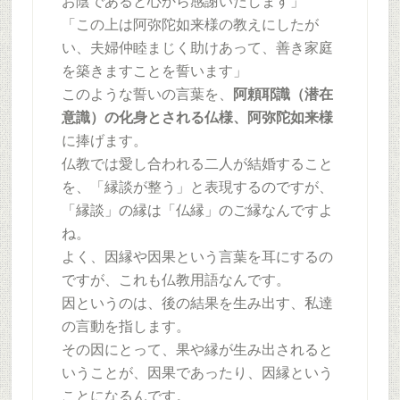
お陰であると心から感謝いたします」
「この上は阿弥陀如来様の教えにしたが
い、夫婦仲睦まじく助けあって、善き家庭
を築きますことを誓います」
このような誓いの言葉を、
阿頼耶識（潜在
意識）の化身とされる仏様、阿弥陀如来様
に捧げます。
仏教では愛し合われる二人が結婚すること
を、「縁談が整う」と表現するのですが、
「縁談」の縁は「仏縁」のご縁なんですよ
ね。
よく、因縁や因果という言葉を耳にするの
ですが、これも仏教用語なんです。
因というのは、後の結果を生み出す、私達
の言動を指します。
その因にとって、果や縁が生み出されると
いうことが、因果であったり、因縁という
ことになるんです。