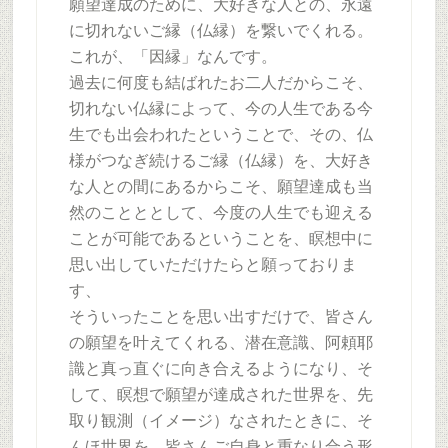
願望達成のために、大好きな人との、永遠
に切れないご縁（仏縁）を繋いでくれる。
これが、「因縁」なんです。
過去に何度も結ばれたお二人だからこそ、
切れない仏縁によって、今の人生である今
生でも出会われたということで、その、仏
様がつなぎ続けるご縁（仏縁）を、大好き
な人との間にあるからこそ、願望達成も当
然のことととして、今度の人生でも迎える
ことが可能であるということを、瞑想中に
思い出していただけたらと願っておりま
す、
そういったことを思い出すだけで、皆さん
の願望を叶えてくれる、潜在意識、阿頼耶
識と真っ直ぐに向き合えるようになり、そ
して、瞑想で願望が達成された世界を、先
取り観測（イメージ）なされたときに、そ
んほ世界を、皆さんご自身と重なり合う形