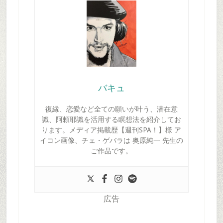
バキュ
復縁、恋愛など全ての願いが叶う、潜在意
識、阿頼耶識を活用する瞑想法を紹介してお
ります。メディア掲載歴【週刊SPA！】様 ア
イコン画像、チェ・ゲバラは 奥原純一 先生の
ご作品です。
広告