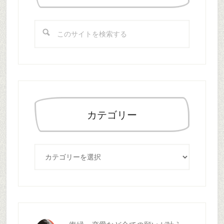
サ
イ
こ
ド
の
バ
サ
ー
イ
ト
を
検
索
カテゴリー
す
る
カ
テ
ゴ
リ
ー