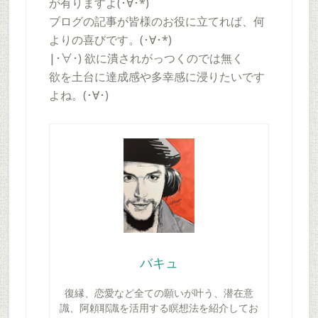
が有りますよ(･∀･*)
ブログの記事が皆様のお役に立てれば、何
よりの喜びです。(･∀･*)
|･∀･) 欲に潰されがっつくのでは無く
欲を土台に達成感や多幸感に浸りたいです
よね。(･∀･)
バキュ
復縁、恋愛など全ての願いが叶う、潜在意
識、阿頼耶識を活用する瞑想法を紹介してお