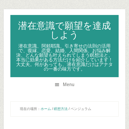
Skip
Skip
Skip
to
to
to
secondary
main
primary
潜在意識で願望を達成
menu
content
sidebar
しよう
潜在意識、阿頼耶識、引き寄せの法則の活用
で、復縁、恋愛、結婚、人間関係、お悩み解
決、どんな願望も叶えられてしまう瞑想法と、
本当に効果がある方法だけを紹介しています！
大丈夫。何があっても、潜在意識だけはアナタ
の一番の味方です。
Menu
現在の場所：
ホーム
/
瞑想方法
/
ペンジュラム