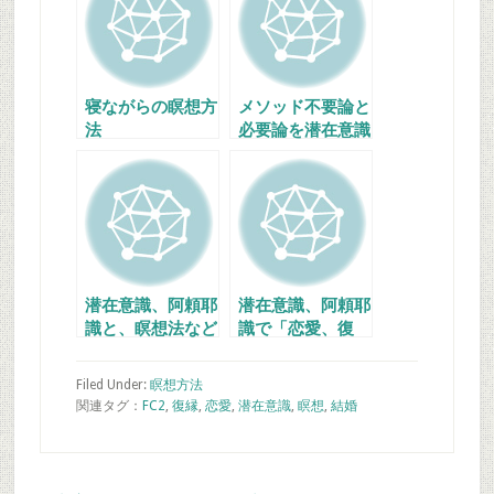
寝ながらの瞑想方
メソッド不要論と
法
必要論を潜在意識
的に考えてみる
潜在意識、阿頼耶
潜在意識、阿頼耶
識と、瞑想法など
識で「恋愛、復
の関連性を説いた
縁」が叶う、瞑想
方便品の話
のススメ
Filed Under:
瞑想方法
関連タグ：
FC2
,
復縁
,
恋愛
,
潜在意識
,
瞑想
,
結婚