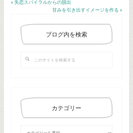
Previous
« 失恋スパイラルからの脱出
Post:
Next
甘みを引き出すイメージを作る »
最
Post:
初
の
ブログ内を検索
サ
イ
こ
ド
の
バ
サ
ー
イ
ト
を
検
索
カテゴリー
す
る
カ