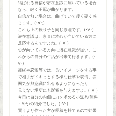
結ばれる自信が潜在意識に届いている場合
なら、軽く王冠が曲がります。
自信が無い場合は、曲げていて凄く硬く感
じます。(･∀･;)
これも上の振り子と同じ原理です。(･∀･)
潜在意識は、素直に本心が向いている方に
反応するんですよね。(･∀･)
心が向いている方向に潜在意識が従い、こ
れからの自分の生活が出来て行きます。(･
∀･)
復縁や恋愛等では、良いイメージをする事
で相手がドキっとする様な仕草や表情、雰
囲気が無意識に出せるようになったり
見えない場所にも影響を与えますよ。(･∀･)
今日は自分の内側に力を求める小道具(無料
～5円)の紹介でした。(･∀･)
買うより作った方が愛着を持てるので効果