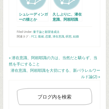
シュレーディンガ
久しぶりに、潜在
ーの猫とか
意識、阿頼耶識
と、お月様と量子
論の世界とか
Filed Under:
量子論と願望達成法
関連タグ：
FC2
,
復縁
,
恋愛
,
潜在意識
,
瞑想
,
結婚
Previous
« 潜在意識、阿頼耶識の力は、当然だと驕らず、当
Post:
然を手にすること
Next
潜在意識、阿頼耶識を大切にする、新パラレルワー
Post:
ルド論(2) »
最
初
の
ブログ内を検索
サ