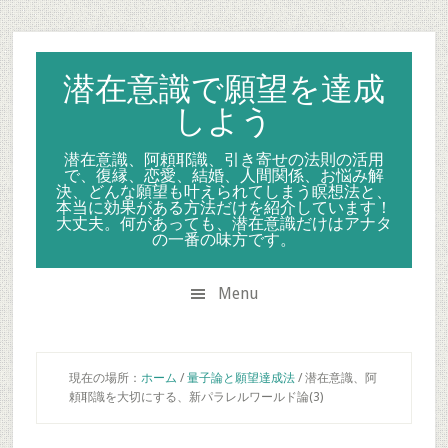
Skip
Skip
Skip
to
to
to
secondary
main
primary
潜在意識で願望を達成
menu
content
sidebar
しよう
潜在意識、阿頼耶識、引き寄せの法則の活用
で、復縁、恋愛、結婚、人間関係、お悩み解
決、どんな願望も叶えられてしまう瞑想法と、
本当に効果がある方法だけを紹介しています！
大丈夫。何があっても、潜在意識だけはアナタ
の一番の味方です。
Menu
現在の場所：
ホーム
/
量子論と願望達成法
/
潜在意識、阿
頼耶識を大切にする、新パラレルワールド論(3)