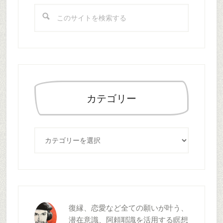
イ
こ
ド
の
バ
サ
ー
イ
ト
を
検
索
カテゴリー
す
る
カ
テ
ゴ
リ
ー
復縁、恋愛など全ての願いが叶う、
潜在意識、阿頼耶識を活用する瞑想