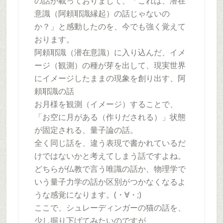
の話が載っておりまして、「これは、潜在
意識（阿頼耶識縁起）の話じゃないの
か？」と感動したのを、今でも強く覚えて
おります。
阿頼耶識（潜在意識）に入り込んだ、イメ
ージ（観測）の種が芽を出して、現実世界
にイメージしたままの現象を創り出す、阿
頼耶識の話
お月様を観測（イメージ）することで、
「お空に月がある（作りだされる）」状態
が固定される、量子論の話。
全く同じ話を、違う表現で書かれているだ
けではないかと考えてしまう話ですよね。
どちらが仏教で言う唯識の話か、物理学で
いう量子力学の話か区別がつかなくなるよ
うな感覚になります。(・∀・;)
ここで、シュレーディンガーの猫の話を、
少し掘り下げてみたいのですが