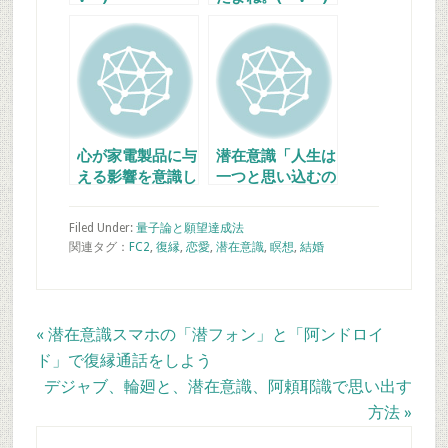
心が家電製品に与
潜在意識「人生は
える影響を意識し
一つと思い込むの
て、潜在意識、阿
が勿体無いよ」
頼耶識と向き合い
Filed Under:
量子論と願望達成法
ましょう
関連タグ：
FC2
,
復縁
,
恋愛
,
潜在意識
,
瞑想
,
結婚
Previous
« 潜在意識スマホの「潜フォン」と「阿ンドロイ
Post:
ド」で復縁通話をしよう
Next
デジャブ、輪廻と、潜在意識、阿頼耶識で思い出す
Post:
方法 »
最