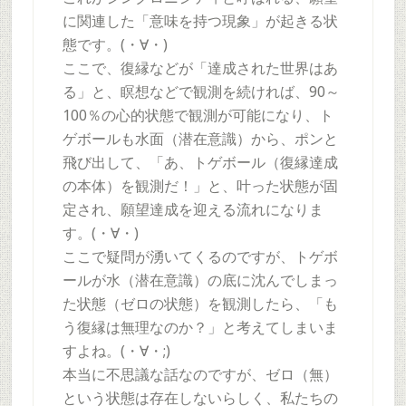
に関連した「意味を持つ現象」が起きる状
態です。(・∀・)
ここで、復縁などが「達成された世界はあ
る」と、瞑想などで観測を続ければ、90～
100％の心的状態で観測が可能になり、ト
ゲボールも水面（潜在意識）から、ポンと
飛び出して、「あ、トゲボール（復縁達成
の本体）を観測だ！」と、叶った状態が固
定され、願望達成を迎える流れになりま
す。(・∀・)
ここで疑問が湧いてくるのですが、トゲボ
ールが水（潜在意識）の底に沈んでしまっ
た状態（ゼロの状態）を観測したら、「も
う復縁は無理なのか？」と考えてしまいま
すよね。(・∀・;)
本当に不思議な話なのですが、ゼロ（無）
という状態は存在しないらしく、私たちの