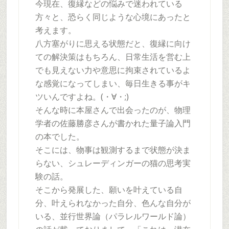
今現在、復縁などの悩みで迷われている
方々と、恐らく同じような心境にあったと
考えます。
八方塞がりに思える状態だと、復縁に向け
ての解決策はもちろん、日常生活を営む上
でも見えない力や意思に拘束されているよ
な感覚になってしまい、毎日生きる事がキ
ツいんですよね。(・∀・;)
そんな時に本屋さんで出会ったのが、物理
学者の佐藤勝彦さんが書かれた量子論入門
の本でした。
そこには、物事は観測するまで状態が決ま
らない、シュレーディンガーの猫の思考実
験の話。
そこから発展した、願いを叶えている自
分、叶えられなかった自分、色んな自分が
いる、並行世界論（パラレルワールド論）