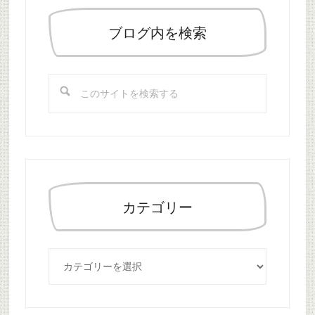
初
の
ブログ内を検索
サ
イ
こ
ド
の
バ
サ
ー
イ
ト
を
検
索
カテゴリー
す
る
カ
テ
ゴ
リ