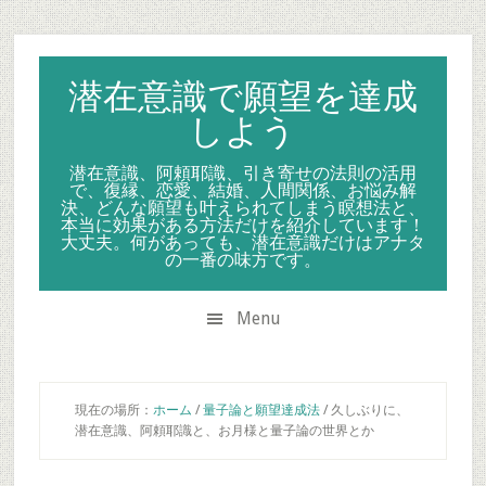
Skip
Skip
Skip
to
to
to
secondary
main
primary
潜在意識で願望を達成
menu
content
sidebar
しよう
潜在意識、阿頼耶識、引き寄せの法則の活用
で、復縁、恋愛、結婚、人間関係、お悩み解
決、どんな願望も叶えられてしまう瞑想法と、
本当に効果がある方法だけを紹介しています！
大丈夫。何があっても、潜在意識だけはアナタ
の一番の味方です。
Menu
現在の場所：
ホーム
/
量子論と願望達成法
/
久しぶりに、
潜在意識、阿頼耶識と、お月様と量子論の世界とか