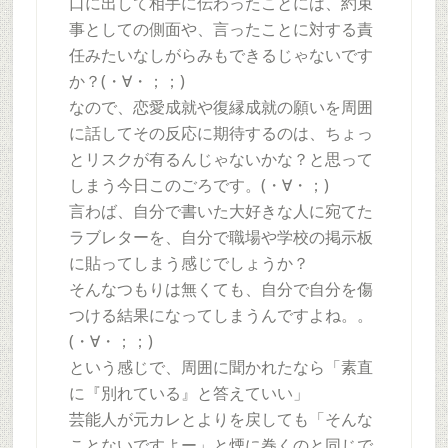
口に出して相手に伝わったことには、約束
事としての側面や、言ったことに対する責
任みたいなしがらみもできるじゃないです
か？(・∀・；；)
なので、恋愛成就や復縁成就の願いを周囲
に話してその反応に期待するのは、ちょっ
とリスクが有るんじゃないかな？と思って
しまう今日このごろです。(・∀・；)
言わば、自分で書いた大好きな人に宛てた
ラブレターを、自分で職場や学校の掲示板
に貼ってしまう感じでしょうか？
そんなつもりは無くても、自分で自分を傷
つける結果になってしまうんですよね。。
(・∀・；；)
という感じで、周囲に聞かれたなら「素直
に『別れている』と答えていい」
芸能人が元カレとよりを戻しても「そんな
ことないですよー」と煙に巻くのと同じで