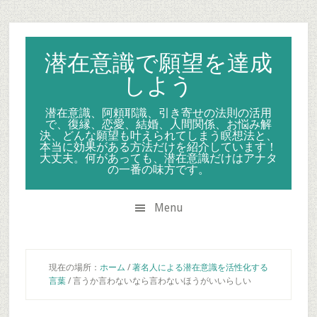
Skip
Skip
Skip
to
to
to
secondary
main
primary
潜在意識で願望を達成
menu
content
sidebar
しよう
潜在意識、阿頼耶識、引き寄せの法則の活用
で、復縁、恋愛、結婚、人間関係、お悩み解
決、どんな願望も叶えられてしまう瞑想法と、
本当に効果がある方法だけを紹介しています！
大丈夫。何があっても、潜在意識だけはアナタ
の一番の味方です。
Menu
現在の場所：
ホーム
/
著名人による潜在意識を活性化する
言葉
/
言うか言わないなら言わないほうがいいらしい