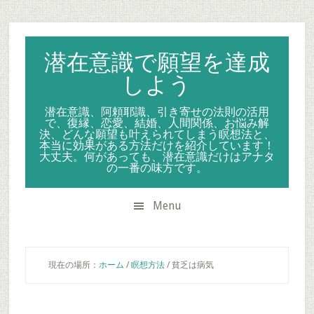
Skip
Skip
Skip
to
to
to
secondary
main
primary
潜在意識で願望を達成
menu
content
sidebar
しよう
潜在意識、阿頼耶識、引き寄せの法則の活用
で、復縁、恋愛、結婚、人間関係、お悩み解
決、どんな願望も叶えられてしまう瞑想法と、
本当に効果がある方法だけを紹介しています！
大丈夫。何があっても、潜在意識だけはアナタ
の一番の味方です。
Menu
現在の場所：
ホーム
/
瞑想方法
/
貧乏は病気