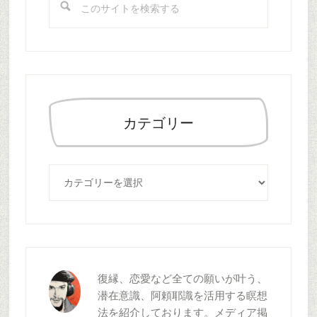
ド
の
バ
サ
ー
イ
ト
を
検
索
カテゴリー
す
る
カ
テ
ゴ
リ
ー
復縁、恋愛など全ての願いが叶う、
潜在意識、阿頼耶識を活用する瞑想
法を紹介しております。メディア掲