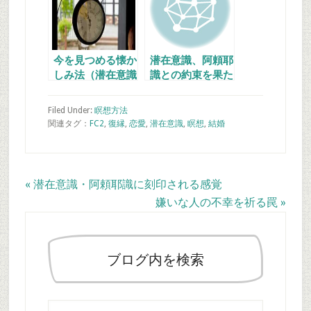
今を見つめる懐か
潜在意識、阿頼耶
しみ法（潜在意識
識との約束を果た
と振り返る法）
して叶えましょう
Filed Under:
瞑想方法
関連タグ：
FC2
,
復縁
,
恋愛
,
潜在意識
,
瞑想
,
結婚
Previous
« 潜在意識・阿頼耶識に刻印される感覚
Post:
Next
嫌いな人の不幸を祈る罠 »
最
Post:
初
の
ブログ内を検索
サ
イ
こ