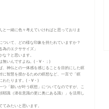
んと一緒に色々考えていければと思っておりま
について、どの様な印象を持たれていますか？
る為のエクササイズ」
かな？と思います。
無いんですよね。(・∀・；)
ば、神仏との一体感を感じることを目的にした瞑
対に智慧を授かるための瞑想など、一言で「瞑
わたります。(・∀・)
一つ「願いが叶う瞑想」についてなのですが、こ
頼耶識（潜在意識の更に奥にある識）」を活用し
ててみたいと思います。