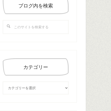
の
ブログ内を検索
サ
イ
こ
ド
の
バ
サ
ー
イ
ト
を
検
索
カテゴリー
す
る
カ
テ
ゴ
リ
ー