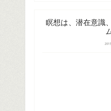
瞑想は、潜在意識
201