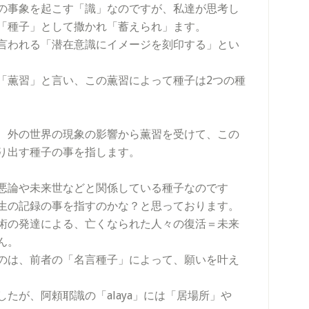
の事象を起こす「識」なのですが、私達が思考し
「種子」として撒かれ「蓄えられ」ます。
言われる「潜在意識にイメージを刻印する」とい
「薫習」と言い、この薫習によって種子は2つの種
、外の世界の現象の影響から薫習を受けて、この
り出す種子の事を指します。
悪論や未来世などと関係している種子なのです
生の記録の事を指すのかな？と思っております。
術の発達による、亡くなられた人々の復活＝未来
ん。
のは、前者の「名言種子」によって、願いを叶え
たが、阿頼耶識の「alaya」には「居場所」や