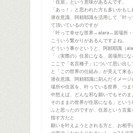
「住居」という意味があるんです。
「あっ！」と思われた方も多いかもし
潜在意識、阿頼耶識を活用して「叶っ
て頂いているのですが
「叶って幸せな世界↔alara↔居場所
こういう繋がりがあるんですよね。
どういう事かというと、阿頼耶識（al
「（実際の）住居になる、居場所になる
ここで「名言種子」について思い出し
と「この世界の仕組み」が見えて来る
潜在意識、阿頼耶識に刻んだイメージ
場所や住居を、叶っている世界、つま
中想えば、どんな邪な願いでもそのま
そのままの世界が住居になる」という感
ふと思ったのですが、住居という言葉
指す方だと
願いを叶えようとされる方と、お相手