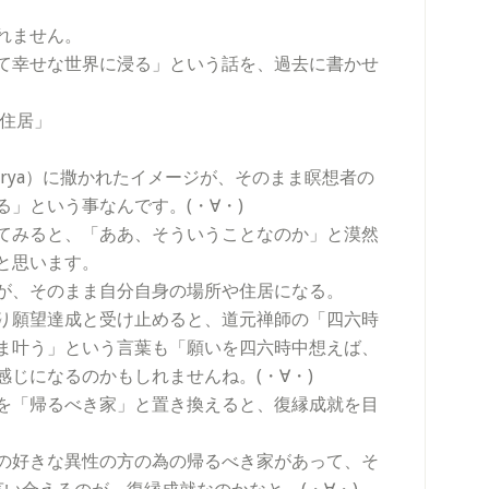
れません。
て幸せな世界に浸る」という話を、過去に書かせ
・住居」
arya）に撒かれたイメージが、そのまま瞑想者の
」という事なんです。(・∀・)
てみると、「ああ、そういうことなのか」と漠然
と思います。
が、そのまま自分自身の場所や住居になる。
り願望達成と受け止めると、道元禅師の「四六時
ま叶う」という言葉も「願いを四六時中想えば、
じになるのかもしれませんね。(・∀・)
を「帰るべき家」と置き換えると、復縁成就を目
の好きな異性の方の為の帰るべき家があって、そ