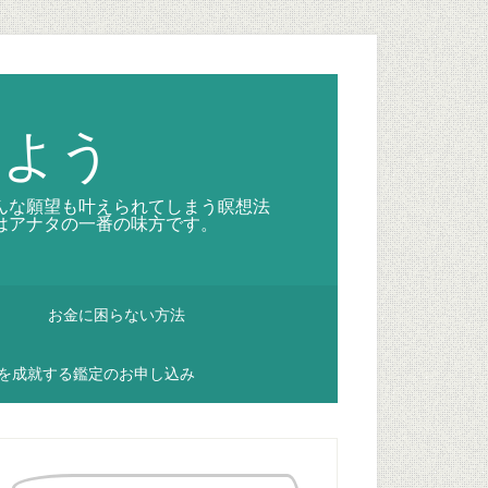
しよう
んな願望も叶えられてしまう瞑想法
はアナタの一番の味方です。
お金に困らない方法
を成就する鑑定のお申し込み
最
初