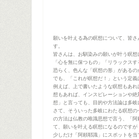
願いを叶える為の瞑想について、皆さ
す。
皆さんは、お馴染みの願いが叶う瞑想
「心を無に保つもの」「リラックスす
恐らく、色んな「瞑想の形」があるの
でも、「これが瞑想だ！」という定義は
例えば、上で書いたような瞑想もあれ
想もあれば、インスピレーションや絶
想」と言っても、目的や方法論は多岐に
さて、そういった多岐にわたる瞑想の
の方法は仏教の唯識思想で言う、「阿
て、願いを叶える瞑想になるのですが
少しだけ「阿頼耶識」にスポットを当