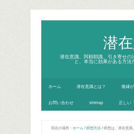
Skip
Skip
Skip
to
to
to
secondary
main
primary
menu
content
sidebar
潜在
潜在意識、阿頼耶識、引き寄せの
と、本当に効果がある方法
ホーム
潜在意識とは？
復縁が
お問い合わせ
sitemap
正しい
現在の場所：
ホーム
/
瞑想方法
/
瞑想は、潜在意識