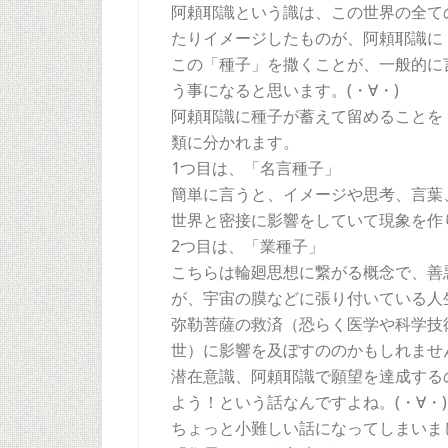
阿頼耶識という識は、この世界の全て
たりイメージしたものが、阿頼耶識に
この「種子」を撒くことが、一般的に
う事になると思います。(・∀・)
阿頼耶識に種子が蓄えて留めることを
類に分かれます。
1つ目は、「名言種子」
簡単に言うと、イメージや思考、言葉
世界と密接に影響をしていて現象を作
2つ目は、「業種子」
こちらは輪廻思想に繋がる概念で、善
が、宇宙の膜などに張り付いている人
弥勒菩薩の救済（恐らく医学や科学技
世）に影響を及ぼすののかもしれませ
潜在意識、阿頼耶識で願望を達成する
よう！という話なんですよね。(・∀・)
ちょっと小難しい話になってしまいまし