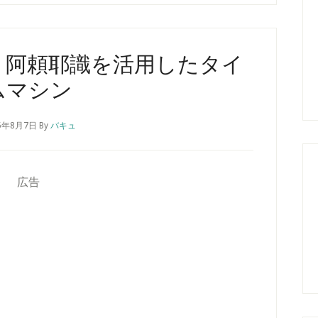
、阿頼耶識を活用したタイ
ムマシン
5年8月7日
By
バキュ
広告